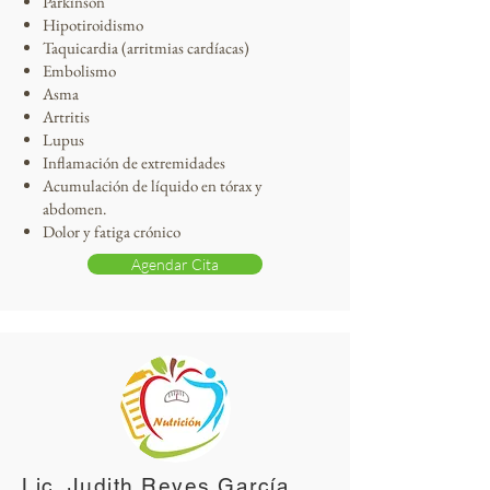
Párkinson
Hipotiroidismo
Taquicardia (arritmias cardíacas)
Embolismo
Asma
Artritis
Lupus
Inflamación de extremidades
Acumulación de líquido en tórax y
abdomen.
Dolor y fatiga crónico
Agendar Cita
Lic. Judith Reyes García