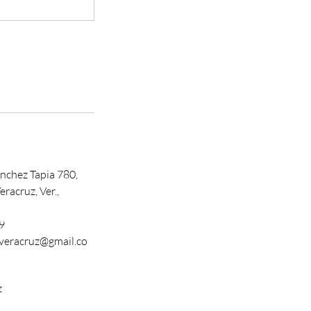
anchez Tapia 780,
eracruz, Ver.,
9
.veracruz@gmail.co
z