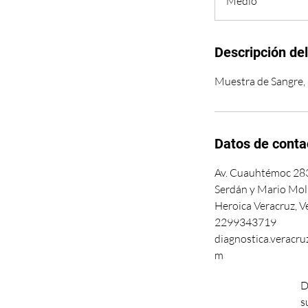
Medio
i
n
Descripción del
Muestra de Sangre, 
Datos de conta
Av. Cuauhtémoc 283
Serdán y Mario Moli
Heroica Veracruz, V
2299343719
diagnostica.veracr
m
D
s