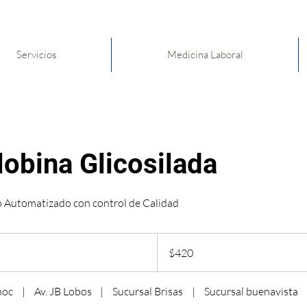
Servicios
Medicina Laboral
obina Glicosilada
o Automatizado con control de Calidad
420
pesos
$420
mexicanos
moc
|
Av. JB Lobos
|
Sucursal Brisas
|
Sucursal buenavista