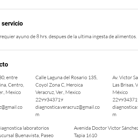
 servicio
requier ayuno de 8 hrs. despues de la ultima ingesta de alimentos.
cto
0, entre
Calle Laguna del Rosario 135,
Av. Victor S
na, Centro,
Coyol Zona C, Heroica
Las Brisas, V
er., Mexico
Veracruz, Ver., Mexico
México
2299343719
229934371
uz@gmail.co
diagnostica.veracruz@gmail.co
diagnostica
m
m
iagnostica laboratorios
Avenida Doctor Victor Sánche
ucursal Buenavista, Paseo
Tapia 1610