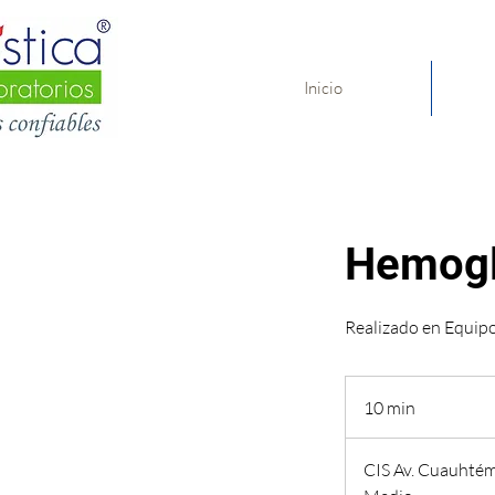
Inicio
Hemogl
Realizado en Equip
10 min
1
0
CIS Av. Cuauhté
m