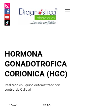
HORMONA
GONADOTROFICA
CORIONICA (HGC)
Realizado en Equipo Automatizado con
control de Calidad
350
pesos
10 min
1
$350
mexicanos