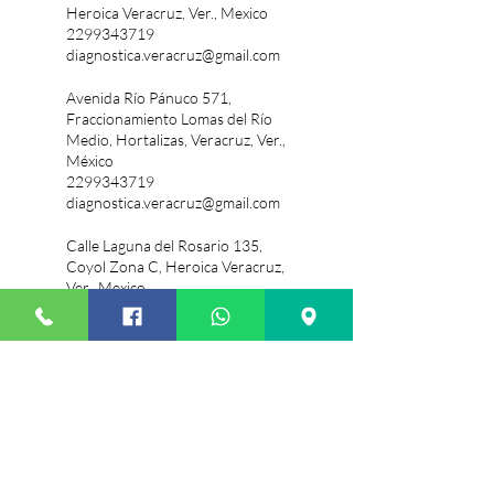
Heroica Veracruz, Ver., Mexico
2299343719
diagnostica.veracruz@gmail.com
Avenida Río Pánuco 571,
Fraccionamiento Lomas del Río
Medio, Hortalizas, Veracruz, Ver.,
México
2299343719
diagnostica.veracruz@gmail.com
Calle Laguna del Rosario 135,
Coyol Zona C, Heroica Veracruz,
Ver., Mexico
2299343719
diagnostica.veracruz@gmail.com
Av. Victor Sanchez Tapia 780, Las
Brisas, Veracruz, Ver., México
Calzada Juan Pablo II & Calzada
Lázaro Cárdenas, Galaxia,
Heroica Veracruz, Ver., Mexico