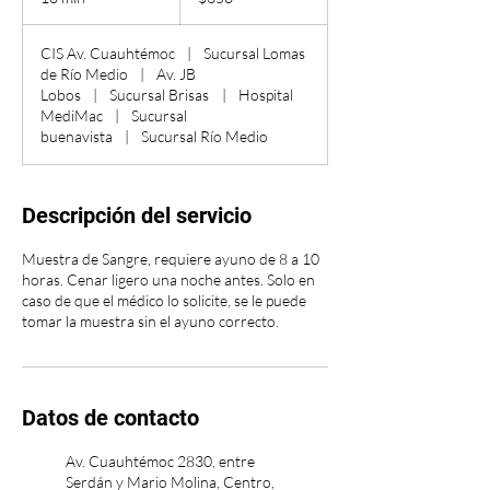
0
CIS Av. Cuauhtémoc
|
Sucursal Lomas
m
de Río Medio
|
Av. JB
i
Lobos
|
Sucursal Brisas
|
Hospital
n
MediMac
|
Sucursal
buenavista
|
Sucursal Río Medio
Descripción del servicio
Muestra de Sangre, requiere ayuno de 8 a 10
horas. Cenar ligero una noche antes. Solo en
caso de que el médico lo solicite, se le puede
tomar la muestra sin el ayuno correcto.
Datos de contacto
Av. Cuauhtémoc 2830, entre
Serdán y Mario Molina, Centro,