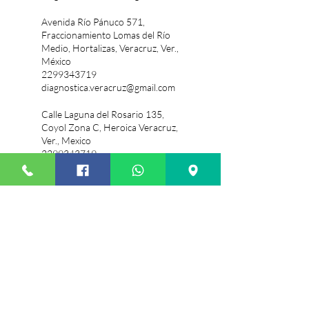
Avenida Río Pánuco 571,
Fraccionamiento Lomas del Río
Medio, Hortalizas, Veracruz, Ver.,
México
2299343719
diagnostica.veracruz@gmail.com
Calle Laguna del Rosario 135,
Coyol Zona C, Heroica Veracruz,
Ver., Mexico
2299343719
diagnostica.veracruz@gmail.com
Av. Victor Sanchez Tapia 780, Las
Brisas, Veracruz, Ver., México
Calzada Juan Pablo II & Calzada
Lázaro Cárdenas, Galaxia,
Heroica Veracruz, Ver., Mexico
2299343719
diagnostica.veracruz@gmail.com