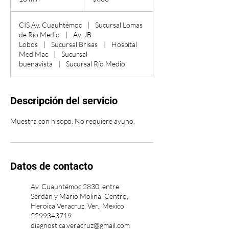
0
CIS Av. Cuauhtémoc
|
Sucursal Lomas
m
de Río Medio
|
Av. JB
i
Lobos
|
Sucursal Brisas
|
Hospital
n
MediMac
|
Sucursal
buenavista
|
Sucursal Río Medio
Descripción del servicio
Muestra con hisopo. No requiere ayuno.
Datos de contacto
Av. Cuauhtémoc 2830, entre
Serdán y Mario Molina, Centro,
Heroica Veracruz, Ver., Mexico
2299343719
diagnostica.veracruz@gmail.com