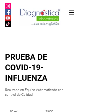
PRUEBA DE
COVID-19-
INFLUENZA
Realizado en Equipo Automatizado con
control de Calidad
800
pesos
10 min
1
$800
mexicanos